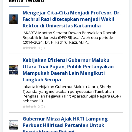
Menara
Berita Terbaru
Mercusuar
Mengejar Cita-Cita Menjadi Profesor, Dr.
Fachrul Razi ditetapkan menjadi Wakil
Rektor di Universitas Kartamulia
JAKARTA Mantan Senator Dewan Perwakilan Daerah
Republik Indonesia (DPD RI) asal Aceh dua periode
(2014–2024), Dr. H. Fachrul Razi, M.I.P.,
0
(
0
)
Kebijakan Efisiensi Gubernur Maluku
Utara Tuai Pujian, Publik Pertanyakan
Mampukah Daerah Lain Mengikuti
Langkah Serupa
Jakarta Kebijakan Gubernur Maluku Utara, Sherly
Tjoanda, yang melakukan penyesuaian Tambahan
Penghasilan Pegawai (TPP) Aparatur Sipil Negara (ASN)
sebesar 10
0
(
0
)
Gubernur Mirza Ajak HKTI Lampung
Perkuat Hilirisasi Pertanian Untuk
Kesejahteraan Petani