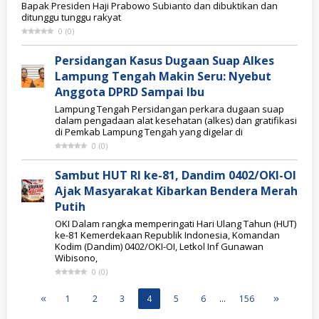
Bapak Presiden Haji Prabowo Subianto dan dibuktikan dan
ditunggu tunggu rakyat
0
(
0
)
Persidangan Kasus Dugaan Suap Alkes
Lampung Tengah Makin Seru: Nyebut
Anggota DPRD Sampai Ibu
Lampung Tengah Persidangan perkara dugaan suap
dalam pengadaan alat kesehatan (alkes) dan gratifikasi
di Pemkab Lampung Tengah yang digelar di
0
(
0
)
Sambut HUT RI ke-81, Dandim 0402/OKI-OI
Ajak Masyarakat Kibarkan Bendera Merah
Putih
OKI Dalam rangka memperingati Hari Ulang Tahun (HUT)
ke-81 Kemerdekaan Republik Indonesia, Komandan
Kodim (Dandim) 0402/OKI-OI, Letkol Inf Gunawan
Wibisono,
0
(
0
)
1
2
3
4
5
6
…
156