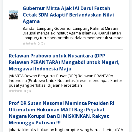
Gubernur Mirza Ajak IAI Darul Fattah
Cetak SDM Adaptif Berlandaskan Nilai
Agama
Bandar Lampung Gubernur Lampung Rahmat Mirzani
Djausal mengajak Institut Agama Islam (IAI) Darul Fattah
Lampung turut berkontribusi dalam membentuk sumber
0
(
0
)
Relawan Prabowo untuk Nusantara (DPP
Relawan PERANTARA) Mengabdi untuk Negeri,
Mengawal Indonesia Maju
JAKARTA Dewan Pengurus Pusat (DPP) Relawan PRANTARA
Indonesia (Prabowo Untuk Nusantara) resmi menempati kantor
pusat yang berlokasi di Jalan Percetakan
0
(
0
)
Prof DR Sutan Nasomal Meminta Presiden RI
Ultimatum Hukuman MATI Bagi Pejabat
Negara Korupsi Dan Di MISKINKAN. Rakyat
Menunggu Putusan !!!
Jakarta klimaks Hukuman bagi koruptor yang harus disetujui Yth