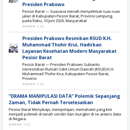
Presiden Prabowo
Pesisir Barat — Suasana meriah menyelimuti ruas-ruas
jalan di Kabupaten Pesisir Barat, Provinsi Lampung,
pada Rabu, 10 Juni 2026. Masyarakat
0
(
0
)
Presiden Prabowo Resmikan RSUD K.H.
Muhammad Thohir Krui, Hadirkan
Layanan Kesehatan Modern Masyarakat
Pesisir Barat
Pesisir Barat — Presiden Prabowo Subianto
meresmikan Rumah Sakit Umum Daerah (RSUD) K.H.
Muhammad Thohir Krui, Kabupaten Pesisir Barat,
Provinsi
0
(
0
)
“DRAMA MANIPULASI DATA” Polemik Sepanjang
Zaman, Tidak Pernah Terselesaikan
Pesisir Barat Menyikapi, mempelajari, memahami yang kini
menjadi polimek di tanah sendiri dan mungkin di se antero data
di Negara
0
(
0
)