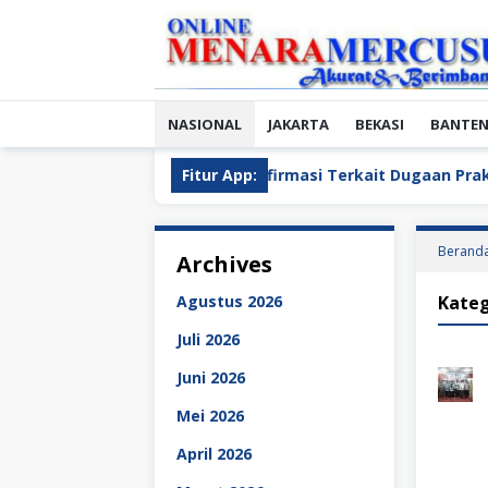
Loncat
ke
konten
NASIONAL
JAKARTA
BEKASI
BANTE
OKI Saat Dikonfirmasi Terkait Dugaan Praktik Jual Beli Jabat
Fitur App:
Berand
Archives
Agustus 2026
Kateg
Juli 2026
Juni 2026
Mei 2026
April 2026