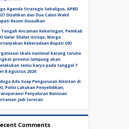
iga Agenda Strategis Sekaligus, APBD
027 Disahkan dan Dua Calon Wakil
upati Resmi Diusulkan
i Tengah Ancaman Kekeringan, Pemkab
KI Gelar Shalat Istisqa, Warga
ertanyakan Keberadaan Bupati OKI
rganisasi skala nasional karang taruna
ingkat provinsi lampung akan
elakukan temu karya pada tanggal 7
an 8 Agustus 2026
iduga Ada Suap Pengurusan Alsintan di
KI, Polisi Lakukan Penyelidikan;
ransparansi Penyaluran Bantuan
ertanian Jadi Sorotan
ecent Comments