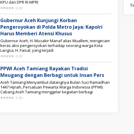
KPU dan DPR RI MPRI
Ti
0
(
0
)
Gubernur Aceh Kunjungi Korban
Pengeroyokan di Polda Metro Jaya: Kapolri
Harus Memberi Atensi Khusus
Gubernur Aceh, H. Muzakir Manaf alias Muallem, mengecam
keras aksi pengeroyokan terhadap seorang warga Kota
Langsa, H. Faisal, yang terjadi
0
(
0
)
PPWI Aceh Tamiang Rayakan Tradisi
Meugang dengan Berbagi untuk Insan Pers
Aceh Tamiang Menyambut datangnya Bulan Suci Ramadhan
1447 Hijriah, Persatuan Pewarta Warga Indonesia (PPWI)
Cabang Aceh Tamiang menggelar kegiatan berbagi
0
(
0
)