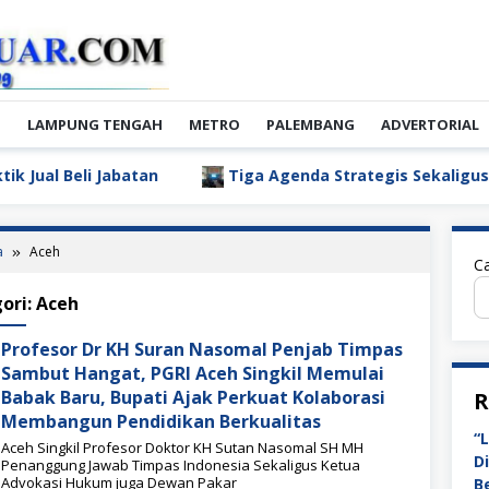
N
LAMPUNG TENGAH
METRO
PALEMBANG
ADVERTORIAL
an
Tiga Agenda Strategis Sekaligus, APBD 2027 Disahk
a
Aceh
Ca
ori:
Aceh
Profesor Dr KH Suran Nasomal Penjab Timpas
Sambut Hangat, PGRI Aceh Singkil Memulai
Babak Baru, Bupati Ajak Perkuat Kolaborasi
R
Membangun Pendidikan Berkualitas
“
Aceh Singkil Profesor Doktor KH Sutan Nasomal SH MH
D
Penanggung Jawab Timpas Indonesia Sekaligus Ketua
Advokasi Hukum juga Dewan Pakar
B