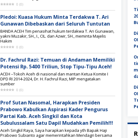
0
(
0
)
T
2
Pledoi: Kuasa Hukum Minta Terdakwa T. Ari
B
Gunawan Dibebaskan dari Seluruh Tuntutan
BANDA ACEH Tim penasihat hukum terdakwa T. Ari Gunawan,
D
yakni Muzakir, SH., I., CIL. dan Azwir, SH., meminta Majelis
O
Hakim
P
0
(
0
)
O
Dr. Fachrul Razi: Temuan di Andaman Memiliki
t
Potensi Rp. 5400 Triliun, Stop Tipu-Tipu Aceh!
m
ACEH –Tokoh Aceh di nasional dan mantan Ketua Komite I
d
DPD RI 2014-2024, Dr. H. Fachrul Razi, MIP mengatakan
sumber
D
0
(
0
)
O
T
Prof Sutan Nasomal, Harapkan Presiden
P
Prabowo Kabulkan Aspirasi Kader Pengurus
Partai Kab. Aceh Singkil dan Kota
Subulussalam Satu Dapil Mudahkan Pemilih!!!
Aceh Singkil Raya, Saya harapkan kepada yth Bapak Haji
R
Prabowo Subianto agar memerintahkan Mendagri bersama