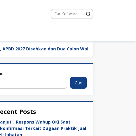
an dan Dua Calon Wakil Bupati Resmi Diusulkan
Di Te
ri
Cari
ecent Posts
Lanjut”, Respons Wabup OKI Saat
ikonfirmasi Terkait Dugaan Praktik Jual
eli Jabatan