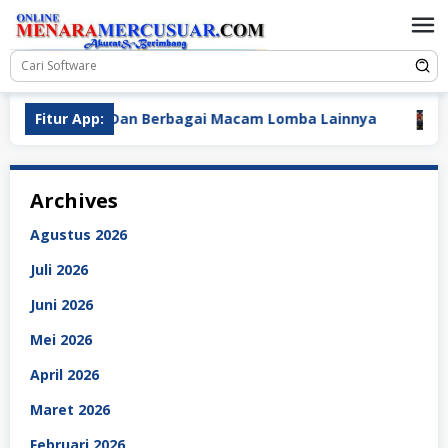
Loncat
ke
konten
i Kreasi Dan Berbagai Macam Lomba Lainnya
Fitur App:
Indonesi
Archives
Agustus 2026
Juli 2026
Juni 2026
Mei 2026
April 2026
Maret 2026
Februari 2026