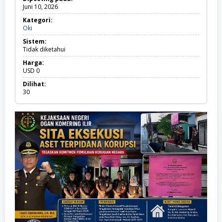
Juni 10, 2026
Kategori:
Oki
O
k
Sistem:
i
Tidak diketahui
Harga:
USD
0
Dilihat:
30