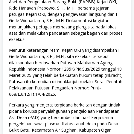
Aset dan Pengelolaan Barang Bukti (PAPBB) Kejari OKI,
Rido Hariavan Prabowo, S.H., M.H., bersama jajaran
petugas Kejari OKI, dengan pengawasan langsung dari I
Gede Widhartama, S.H., M.H. Dokumentasi kegiatan
menunjukkan petugas memasang plang sita pada lokasi
aset dan melakukan pendataan sebagai bagian dari proses
eksekusi.
Menurut keterangan resmi Kejari OKI yang disampaikan I
Gede Widhartama, S.H., M.H., sita eksekusi tersebut
dilaksanakan berdasarkan Putusan Mahkamah Agung
Republik Indonesia Nomor 1295K/Pid.Sus/2025 tanggal 18
Maret 2025 yang telah berkekuatan hukum tetap (inkracht).
Putusan itu kemudian ditindaklanjuti melalui Surat Perintah
Pelaksanaan Putusan Pengadilan Nomor: Print-
668/L.6.12/Ft.1/04/2025.
Perkara yang menjerat terpidana berkaitan dengan tindak
pidana korupsi penyalahgunaan pengelolaan Pendapatan
Asli Desa (PAD) yang bersumber dari hasil kerja sama
pengelolaan sawit plasma di atas tanah desa pada Desa
Bukit Batu, Kecamatan Air Sugihan, Kabupaten Ogan