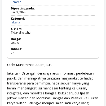
Pemred
Diposting pada:
Juni 9, 2026
Kategori:
Jakarta
J
a
Sistem:
k
Tidak diketahui
a
r
Harga:
t
USD
0
a
Dilihat:
28
Oleh: Muhammad Adam, S.H.
Jakarta – Di tengah derasnya arus informasi, perdebatan
publik, dan meningkatnya tuntutan masyarakat terhadap
transparansi para pemimpin, hadir sebuah karya yang
berani mengangkat isu mendasar tentang kejujuran,
integritas, dan moralitas bangsa. Buku berjudul Ijasah
Jokowi Pertaruhan Moralitas Bangsa dan Refleksi Kejujuran
karya Wilson Lalengke menjadi salah satu karya yang