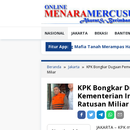
Loncat
ke
konten
NASIONAL
JAKARTA
BEKASI
BANTE
Kebon Jeruk Jadi Backing Mafia Tanah Merampas Hak Keluarg
Fitur App:
Beranda
Jakarta
KPK Bongkar Dugaan Pemer
Miliar
KPK Bongkar D
Kementerian Im
Ratusan Miliar
JAKARTA – KPK me