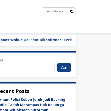
 OKI Saat Dikonfirmasi Terkait Dugaan Praktik Jual Beli Jaba
ri
Cari
ecent Posts
knum Polisi Kebon Jeruk Jadi Backing
afia Tanah Merampas Hak Keluarga
mbar Witjaksono Sutarman