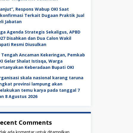
Lanjut”, Respons Wabup OKI Saat
ikonfirmasi Terkait Dugaan Praktik Jual
eli Jabatan
iga Agenda Strategis Sekaligus, APBD
027 Disahkan dan Dua Calon Wakil
upati Resmi Diusulkan
i Tengah Ancaman Kekeringan, Pemkab
KI Gelar Shalat Istisqa, Warga
ertanyakan Keberadaan Bupati OKI
rganisasi skala nasional karang taruna
ingkat provinsi lampung akan
elakukan temu karya pada tanggal 7
an 8 Agustus 2026
ecent Comments
dak ada komentar untuk ditampilkan.