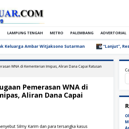
N
LAMPUNG TENGAH
METRO
PALEMBANG
ADVERTORIAL
a Ambar Witjaksono Sutarman
“Lanjut”, Respons Wabup
asan WNA di Kementerian Imipas, Aliran Dana Capai Ratusan
Ca
ugaan Pemerasan WNA di
ipas, Aliran Dana Capai
R
O
M
nyebut Silmy Karim dan para tersangka kasus
A