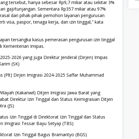
 uang tersebut, hanya sebesar Rp9,7 miliar atau sekitar 3%
ri gaji/tunjangan. Sementara Rp357 miliar atau 97%
erasal dari pihak-pihak pemohon layanan pengurusan
rti visa, paspor, tenaga kerja, dan izin tinggal,” kata
lapan tersangka kasus pemerasan pengurusan izin tinggal
 Kementerian Imipas.
025-2026 yang juga Direktur Jenderal (Dirjen) Imipas
Karim (SK)
as (Plt) Dirjen Imigrasi 2024-2025 Saffar Muhammad
Wilayah (Kakanwil) Ditjen Imigrasi Jawa Barat yang
at Direktur Izin Tinggal dan Status Keimigrasian Ditjen
tra (JS)
tatus Izin Tinggal di Direktorat Izin Tinggal dan Status
en Imigrasi Tessar Bayu Setyaji (TBS)
rektorat Izin Tinggal Bagus Bramantyo (BGS)