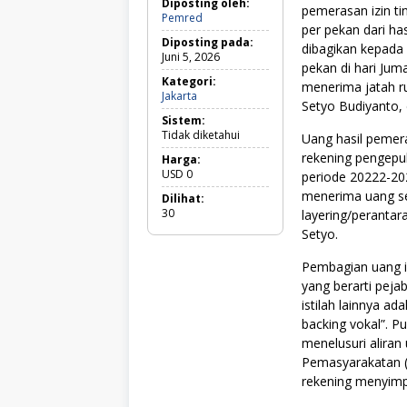
Diposting oleh:
pemerasan izin t
Pemred
per pekan dari ha
Diposting pada:
dibagikan kepada 
Juni 5, 2026
pekan di hari Jum
Kategori:
menerima jatah ru
Jakarta
J
Setyo Budiyanto, 
a
Sistem:
k
Tidak diketahui
Uang hasil pemer
a
r
rekening pengepul
Harga:
t
USD
0
periode 20222-202
a
menerima uang se
Dilihat:
30
layering/perantar
Setyo.
Pembagian uang in
yang berarti pejab
istilah lainnya ad
backing vokal”. P
menelusuri aliran
Pemasyarakatan (
rekening menyimp