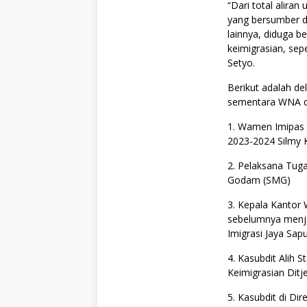
“Dari total aliran
yang bersumber da
lainnya, diduga b
keimigrasian, sepe
Setyo.
Berikut adalah de
sementara WNA di
1. Wamen Imipas 2
2023-2024 Silmy 
2. Pelaksana Tug
Godam (SMG)
3. Kepala Kantor 
sebelumnya menjab
Imigrasi Jaya Sapu
4. Kasubdit Alih S
Keimigrasian Ditj
5. Kasubdit di Di