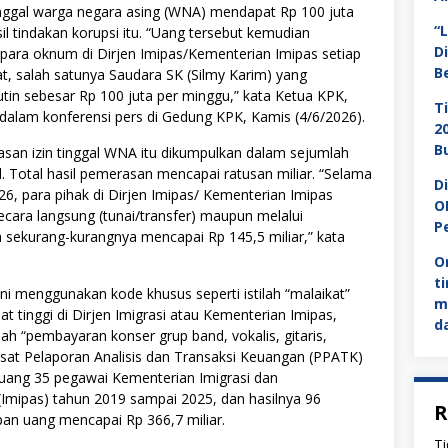
inggal warga negara asing (WNA) mendapat Rp 100 juta
“
sil tindakan korupsi itu. “Uang tersebut kemudian
D
para oknum di Dirjen Imipas/Kementerian Imipas setiap
B
at, salah satunya Saudara SK (Silmy Karim) yang
tin sebesar Rp 100 juta per minggu,” kata Ketua KPK,
T
dalam konferensi pers di Gedung KPK, Kamis (4/6/2026).
2
B
asan izin tinggal WNA itu dikumpulkan dalam sejumlah
. Total hasil pemerasan mencapai ratusan miliar. “Selama
D
6, para pihak di Dirjen Imipas/ Kementerian Imipas
O
cara langsung (tunai/transfer) maupun melalui
P
a sekurang-kurangnya mencapai Rp 145,5 miliar,” kata
O
t
i menggunakan kode khusus seperti istilah “malaikat”
m
at tinggi di Dirjen Imigrasi atau Kementerian Imipas,
d
alah “pembayaran konser grup band, vokalis, gitaris,
usat Pelaporan Analisis dan Transaksi Keuangan (PPATK)
 uang 35 pegawai Kementerian Imigrasi dan
Imipas) tahun 2019 sampai 2025, dan hasilnya 96
R
an uang mencapai Rp 366,7 miliar.
Ti