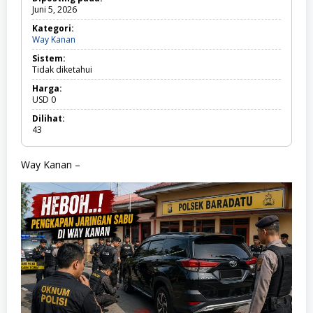
Juni 5, 2026
Kategori:
Way Kanan
W
a
Sistem:
y
Tidak diketahui
K
a
Harga:
n
USD
0
a
n
Dilihat:
43
Way Kanan –