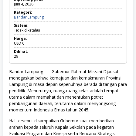
Juni 4, 2026
Kategori:
Bandar Lampung
B
a
Sistem:
n
Tidak diketahui
d
a
Harga:
r
USD
0
L
a
Dilihat:
m
29
p
u
n
Bandar Lampung —- Gubernur Rahmat Mirzani Djausal
g
menegaskan bahwa kemajuan dan kemakmuran Provinsi
Lampung di masa depan sepenuhnya berada di tangan para
pendidik. Menurutnya, ruang-ruang kelas adalah tempat
utama dalam memahat dan menentukan potret
pembangunan daerah, terutama dalam menyongsong
momentum Indonesia Emas tahun 2045.
​Hal tersebut disampaikan Gubernur saat memberikan
arahan kepada seluruh Kepala Sekolah pada kegiatan
Evaluasi Program dan Kinerja serta Rencana Strategis