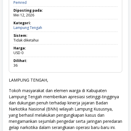
Pemred
Diposting pada:
Mei 12, 2026
Kategori:
Lampung Tengah
L
a
Sistem:
m
Tidak diketahui
p
u
Harga:
n
USD
0
g
T
Dilihat:
e
36
n
g
a
LAMPUNG TENGAH,
h
Tokoh masyarakat dan elemen warga di Kabupaten
Lampung Tengah memberikan apresiasi setinggi-tingginya
dan dukungan penuh terhadap kinerja jajaran Badan
Narkotika Nasional (BNN) wilayah Lampung Kususnya,
yang berhasil melakukan pengungkapan kasus dan
mengamankan sejumlah pengedar serta jaringan peredaran
gelap narkotika dalam serangkaian operasi baru-baru ini.