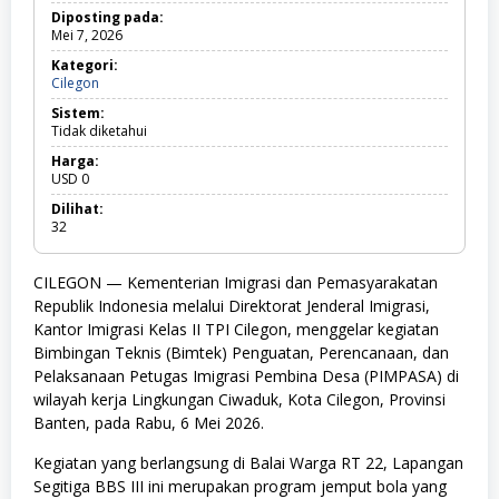
Diposting pada:
Mei 7, 2026
Kategori:
Cilegon
C
i
Sistem:
l
Tidak diketahui
e
g
Harga:
o
USD
0
n
Dilihat:
32
CILEGON — Kementerian Imigrasi dan Pemasyarakatan
Republik Indonesia melalui Direktorat Jenderal Imigrasi,
Kantor Imigrasi Kelas II TPI Cilegon, menggelar kegiatan
Bimbingan Teknis (Bimtek) Penguatan, Perencanaan, dan
Pelaksanaan Petugas Imigrasi Pembina Desa (PIMPASA) di
wilayah kerja Lingkungan Ciwaduk, Kota Cilegon, Provinsi
Banten, pada Rabu, 6 Mei 2026.
Kegiatan yang berlangsung di Balai Warga RT 22, Lapangan
Segitiga BBS III ini merupakan program jemput bola yang