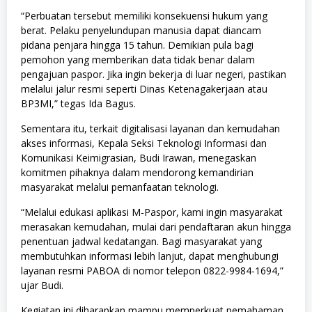
“Perbuatan tersebut memiliki konsekuensi hukum yang
berat. Pelaku penyelundupan manusia dapat diancam
pidana penjara hingga 15 tahun. Demikian pula bagi
pemohon yang memberikan data tidak benar dalam
pengajuan paspor. Jika ingin bekerja di luar negeri, pastikan
melalui jalur resmi seperti Dinas Ketenagakerjaan atau
BP3MI,” tegas Ida Bagus.
Sementara itu, terkait digitalisasi layanan dan kemudahan
akses informasi, Kepala Seksi Teknologi Informasi dan
Komunikasi Keimigrasian, Budi Irawan, menegaskan
komitmen pihaknya dalam mendorong kemandirian
masyarakat melalui pemanfaatan teknologi.
“Melalui edukasi aplikasi M-Paspor, kami ingin masyarakat
merasakan kemudahan, mulai dari pendaftaran akun hingga
penentuan jadwal kedatangan. Bagi masyarakat yang
membutuhkan informasi lebih lanjut, dapat menghubungi
layanan resmi PABOA di nomor telepon 0822-9984-1694,”
ujar Budi.
Kegiatan ini diharapkan mampu memperkuat pemahaman