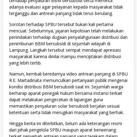
terhadap penyaluran BBM bersubsidi serta meminta
adanya evaluasi agar pelayanan kepada masyarakat tidak
terganggu dan antrean panjang tidak terus berulang.
Sorotan terhadap SPBU tersebut bukan kali pertama
mencuat. Sebelumnya, jajaran kepolisian telah melakukan
penindakan terhadap dugaan penyalahgunaan distribusi dan
penimbunan BBM bersubsidi di sejumlah wilayah di
Lampung. Langkah tersebut sempat mendapat apresiasi
masyarakat karena dinilai mampu menciptakan distribusi
yang lebih tertib.
Namun, kembali beredarnya video antrean panjang di SPBU
R.E. Martadinata memunculkan pertanyaan publik mengenai
kondisi distribusi BBM bersubsidi saat ini. Sejumlah warga
berharap aparat penegak hukum bersama instansi terkait
dapat melakukan pengecekan di lapangan guna
memastikan penyaluran solar bersubsidi berjalan sesuai
ketentuan serta tidak merugikan masyarakat yang berhak.
Hingga berita ini diterbitkan, belum ada keterangan resmi
dari pihak pengelola SPBU maupun aparat berwenang
terkait penyebab antrean panjang yang terekam dalam