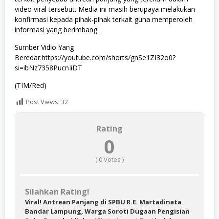
video viral tersebut. Media ini masih berupaya melakukan
konfirmasi kepada pihak-pihak terkait guna memperoleh
informasi yang berimbang.
Sumber Vidio Yang
Beredar:https://youtube.com/shorts/gnSe1ZI32o0?
si=ibNz7358PucnIiDT
(TIM/Red)
Post Views:
32
Rating
0
(
0
Votes )
Silahkan Rating!
Viral! Antrean Panjang di SPBU R.E. Martadinata
Bandar Lampung, Warga Soroti Dugaan Pengisian