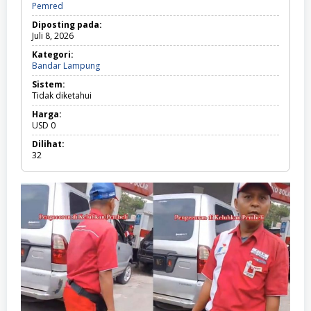
Pemred
Diposting pada:
Juli 8, 2026
Kategori:
Bandar Lampung
B
a
Sistem:
n
Tidak diketahui
d
a
Harga:
r
USD
0
L
a
Dilihat:
m
32
p
u
n
g