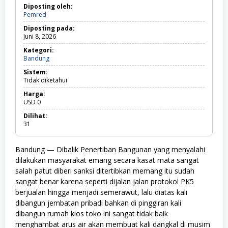
Diposting oleh:
Pemred
Diposting pada:
Juni 8, 2026
Kategori:
Bandung
B
a
Sistem:
n
Tidak diketahui
d
u
Harga:
n
USD
0
g
Dilihat:
31
Bandung — Dibalik Penertiban Bangunan yang menyalahi
dilakukan masyarakat emang secara kasat mata sangat
salah patut diberi sanksi ditertibkan memang itu sudah
sangat benar karena seperti dijalan jalan protokol PK5
berjualan hingga menjadi semerawut, lalu diatas kali
dibangun jembatan pribadi bahkan di pinggiran kali
dibangun rumah kios toko ini sangat tidak baik
menghambat arus air akan membuat kali dangkal di musim