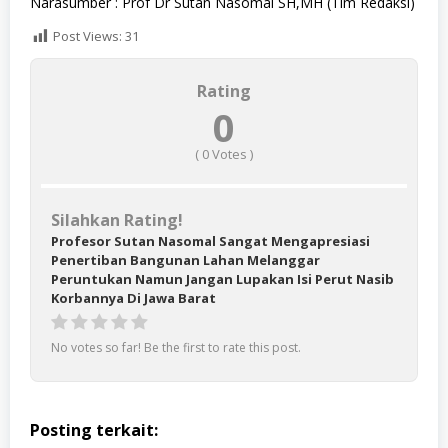
Narasumber : Prof Dr Sutan Nasomal SH,MH (Tim Redaksi)
Post Views:
31
Rating
0
(
0
Votes )
Silahkan Rating!
Profesor Sutan Nasomal Sangat Mengapresiasi
Penertiban Bangunan Lahan Melanggar
Peruntukan Namun Jangan Lupakan Isi Perut Nasib
Korbannya Di Jawa Barat
No votes so far! Be the first to rate this post.
Posting terkait: