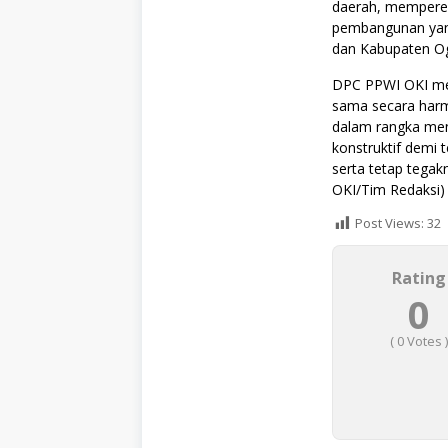
daerah, mempere
pembangunan yang
dan Kabupaten Oga
DPC PPWI OKI me
sama secara harm
dalam rangka meng
konstruktif demi
serta tetap tegak
OKI/Tim Redaksi)
Post Views:
32
Rating
0
(
0
Votes )