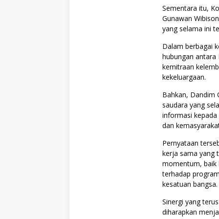
Sementara itu, K
Gunawan Wibisono
yang selama ini t
Dalam berbagai 
hubungan antara 
kemitraan kelemba
kekeluargaan.
Bahkan, Dandim 
saudara yang sel
informasi kepada
dan kemasyarakat
Pernyataan terse
kerja sama yang 
momentum, baik k
terhadap program
kesatuan bangsa.
Sinergi yang ter
diharapkan menja