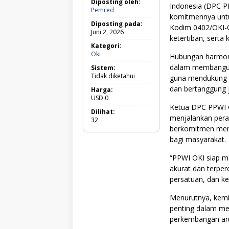
Diposting oleh:
Indonesia (DPC P
Pemred
komitmennya untu
Diposting pada:
Kodim 0402/OKI-O
Juni 2, 2026
ketertiban, serta
Kategori:
Oki
O
Hubungan harmonis
k
dalam membangun 
Sistem:
i
Tidak diketahui
guna mendukung st
dan bertanggung 
Harga:
USD
0
Ketua DPC PPWI 
Dilihat:
menjalankan pera
32
berkomitmen menya
bagi masyarakat.
“PPWI OKI siap m
akurat dan terp
persatuan, dan ke
Menurutnya, kemi
penting dalam men
perkembangan aru