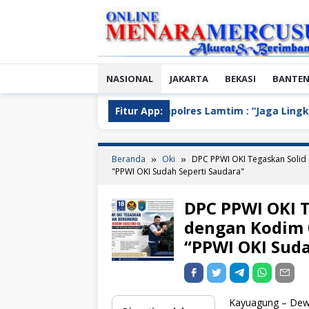
Loncat
ke
konten
NASIONAL
JAKARTA
BEKASI
BANTE
Kapolres Lamtim : “Jaga Lingkungan, Hind
Fitur App:
Beranda
Oki
DPC PPWI OKI Tegaskan Solid
"PPWI OKI Sudah Seperti Saudara"
DPC PPWI OKI T
dengan Kodim 
“PPWI OKI Suda
Kayuagung – Dew