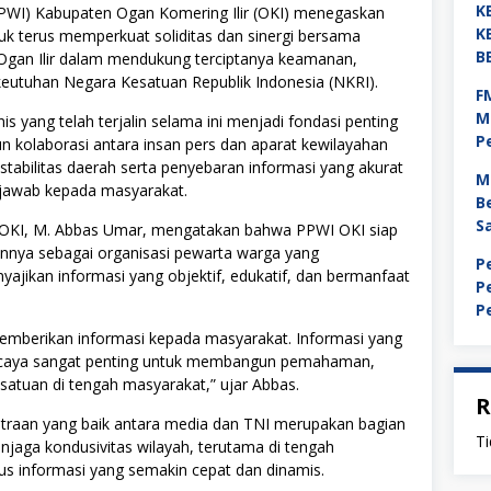
K
PWI) Kabupaten Ogan Komering Ilir (OKI) menegaskan
K
k terus memperkuat soliditas dan sinergi bersama
B
gan Ilir dalam mendukung terciptanya keamanan,
 keutuhan Negara Kesatuan Republik Indonesia (NKRI).
F
M
 yang telah terjalin selama ini menjadi fondasi penting
P
kolaborasi antara insan pers dan aparat kewilayahan
abilitas daerah serta penyebaran informasi yang akurat
M
jawab kepada masyarakat.
B
S
OKI, M. Abbas Umar, mengatakan bahwa PPWI OKI siap
nnya sebagai organisasi pewarta warga yang
P
jikan informasi yang objektif, edukatif, dan bermanfaat
P
P
emberikan informasi kepada masyarakat. Informasi yang
ercaya sangat penting untuk membangun pemahaman,
satuan di tengah masyarakat,” ujar Abbas.
R
traan yang baik antara media dan TNI merupakan bagian
Ti
jaga kondusivitas wilayah, terutama di tengah
s informasi yang semakin cepat dan dinamis.