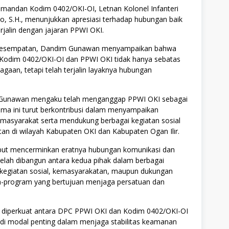
omandan Kodim 0402/OKI-OI, Letnan Kolonel Infanteri
, S.H., menunjukkan apresiasi terhadap hubungan baik
erjalin dengan jajaran PPWI OKI.
kesempatan, Dandim Gunawan menyampaikan bahwa
Kodim 0402/OKI-OI dan PPWI OKI tidak hanya sebatas
gaan, tetapi telah terjalin layaknya hubungan
Gunawan mengaku telah menganggap PPWI OKI sebagai
ama ini turut berkontribusi dalam menyampaikan
 masyarakat serta mendukung berbagai kegiatan sosial
an di wilayah Kabupaten OKI dan Kabupaten Ogan Ilir.
but mencerminkan eratnya hubungan komunikasi dan
telah dibangun antara kedua pihak dalam berbagai
egiatan sosial, kemasyarakatan, maupun dukungan
-program yang bertujuan menjaga persatuan dan
us diperkuat antara DPC PPWI OKI dan Kodim 0402/OKI-OI
di modal penting dalam menjaga stabilitas keamanan