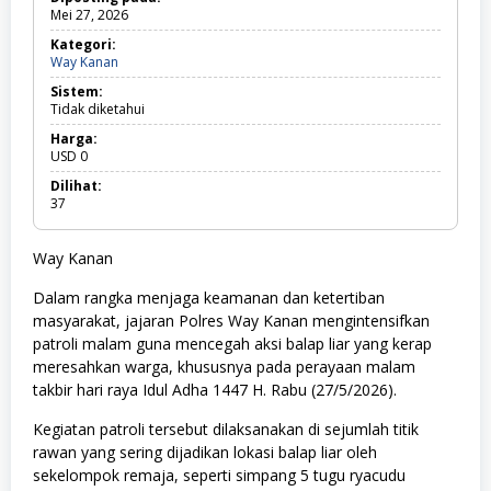
Mei 27, 2026
Kategori:
Way Kanan
W
a
Sistem:
y
Tidak diketahui
K
a
Harga:
n
USD
0
a
n
Dilihat:
37
Way Kanan
Dalam rangka menjaga keamanan dan ketertiban
masyarakat, jajaran Polres Way Kanan mengintensifkan
patroli malam guna mencegah aksi balap liar yang kerap
meresahkan warga, khususnya pada perayaan malam
takbir hari raya Idul Adha 1447 H. Rabu (27/5/2026).
Kegiatan patroli tersebut dilaksanakan di sejumlah titik
rawan yang sering dijadikan lokasi balap liar oleh
sekelompok remaja, seperti simpang 5 tugu ryacudu