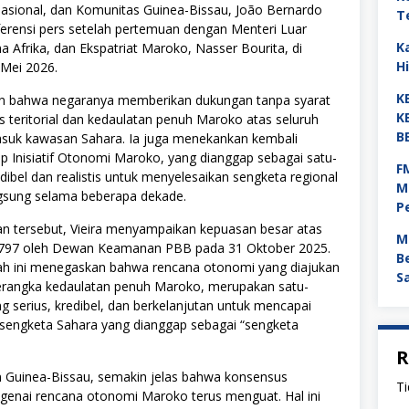
nasional, dan Komunitas Guinea-Bissau, João Bernardo
T
ferensi pers setelah pertemuan dengan Menteri Luar
K
a Afrika, dan Ekspatriat Maroko, Nasser Bourita, di
H
 Mei 2026.
K
n bahwa negaranya memberikan dukungan tanpa syarat
K
as teritorial dan kedaulatan penuh Maroko atas seluruh
B
asuk kawasan Sahara. Ia juga menekankan kembali
p Inisiatif Otonomi Maroko, yang dianggap sebagai satu-
F
edibel dan realistis untuk menyelesaikan sengketa regional
M
ngsung selama beberapa dekade.
P
 tersebut, Vieira menyampaikan kepuasan besar atas
M
2797 oleh Dewan Keamanan PBB pada 31 Oktober 2025.
B
rah ini menegaskan bahwa rencana otonomi yang diajukan
S
rangka kedaulatan penuh Maroko, merupakan satu-
g serius, kredibel, dan berkelanjutan untuk mencapai
as sengketa Sahara yang dianggap sebagai “sengketa
R
Guinea-Bissau, semakin jelas bahwa konsensus
Ti
ngenai rencana otonomi Maroko terus menguat. Hal ini