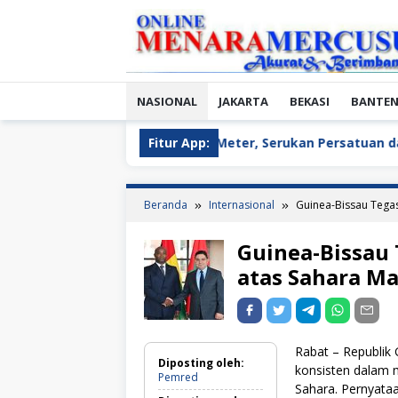
Loncat
ke
konten
NASIONAL
JAKARTA
BEKASI
BANTE
b Merah Putih 300 Meter, Serukan Persatuan dan Jaga NKRI
Fitur App:
Beranda
Internasional
Guinea-Bissau Tega
Guinea-Bissau
atas Sahara M
Rabat – Republik
Diposting oleh:
konsisten dalam 
Pemred
Sahara. Pernyataa