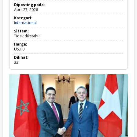
Diposting pada:
April 27, 2026
Kategori:
Internasional
I
n
Sistem:
t
Tidak diketahui
e
r
Harga:
n
USD
0
a
s
Dilihat:
i
33
o
n
a
l