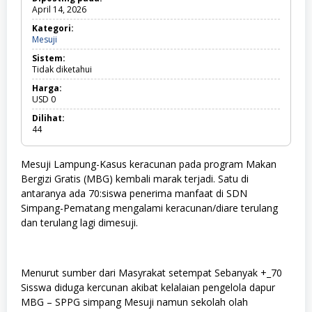
April 14, 2026
Kategori:
Mesuji
M
e
Sistem:
s
Tidak diketahui
u
j
Harga:
i
USD
0
Dilihat:
44
Mesuji Lampung-Kasus keracunan pada program Makan
Bergizi Gratis (MBG) kembali marak terjadi. Satu di
antaranya ada 70:siswa penerima manfaat di SDN
Simpang-Pematang mengalami keracunan/diare terulang
dan terulang lagi dimesuji.
Menurut sumber dari Masyrakat setempat Sebanyak +_70
Sisswa diduga kercunan akibat kelalaian pengelola dapur
MBG – SPPG simpang Mesuji namun sekolah olah