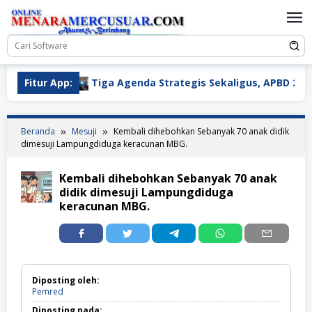
Loncat
ke
konten
tan
Fitur App:
Tiga Agenda Strategis Sekaligus, APBD 2027 Disa
Beranda
Mesuji
Kembali dihebohkan Sebanyak 70 anak didik
dimesuji Lampungdiduga keracunan MBG.
Kembali dihebohkan Sebanyak 70 anak
didik dimesuji Lampungdiduga
keracunan MBG.
Diposting oleh:
Pemred
Diposting pada: